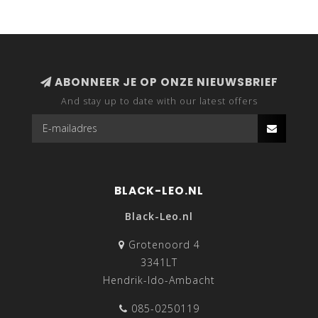
ABONNEER JE OP ONZE NIEUWSBRIEF
And stay up to date with our latest offers
BLACK-LEO.NL
Black-Leo.nl
Grotenoord 4
3341LT
Hendrik-Ido-Ambacht
085-0250119