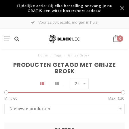
Tijdelijke actie: Bij elke bestelling ontvang je nu
GRATIS een witte boxershort cadeau!
Voor 22:00 besteld, morgen in huis!
0
Home
/
Tags
/
Grijze Broek
PRODUCTEN GETAGD MET GRIJZE
BROEK
24
Min: €
0
Max: €
30
Nieuwste producten