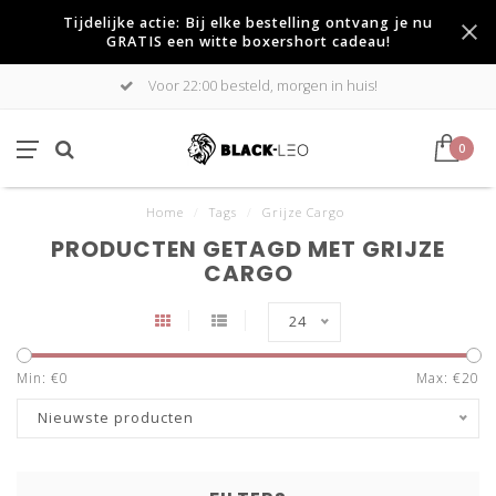
Tijdelijke actie: Bij elke bestelling ontvang je nu
GRATIS een witte boxershort cadeau!
Voor 22:00 besteld, morgen in huis!
0
Home
/
Tags
/
Grijze Cargo
PRODUCTEN GETAGD MET GRIJZE
CARGO
24
Min: €
0
Max: €
20
Nieuwste producten