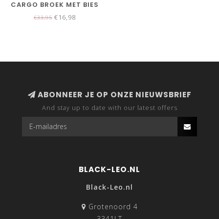
CARGO BROEK MET BIES
€16,98
€33,95
ABONNEER JE OP ONZE NIEUWSBRIEF
And stay up to date with our latest offers
BLACK-LEO.NL
Black-Leo.nl
Grotenoord 4
3341LT