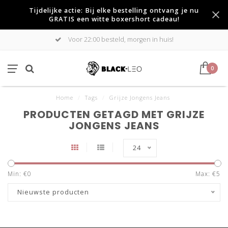
Tijdelijke actie: Bij elke bestelling ontvang je nu
GRATIS een witte boxershort cadeau!
Voor 22:00 besteld, morgen in huis!
0
Home
/
Tags
/
Grijze Jongens Jeans
PRODUCTEN GETAGD MET GRIJZE
JONGENS JEANS
24
Min: €
0
Max: €
5
Nieuwste producten