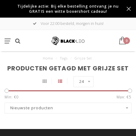
Tijdelijke actie: Bij elke bestelling ontvang je nu
GRATIS een witte boxershort cadeau!
Voor 22:00 besteld, morgen in huis!
0
Home
/
Tags
/
Grijze Set
PRODUCTEN GETAGD MET GRIJZE SET
24
Min: €
0
Max: €
5
Nieuwste producten