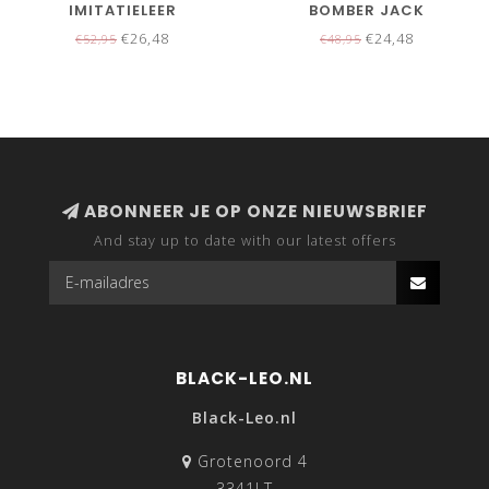
IMITATIELEER
BOMBER JACK
€26,48
€24,48
€52,95
€48,95
ABONNEER JE OP ONZE NIEUWSBRIEF
And stay up to date with our latest offers
BLACK-LEO.NL
Black-Leo.nl
Grotenoord 4
3341LT