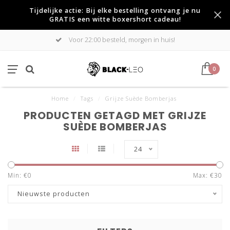
Tijdelijke actie: Bij elke bestelling ontvang je nu
GRATIS een witte boxershort cadeau!
Voor 22:00 besteld, morgen in huis!
0
Home
/
Tags
/
Grijze Suède Bomberjas
PRODUCTEN GETAGD MET GRIJZE
SUÈDE BOMBERJAS
24
Min: €
0
Max: €
30
Nieuwste producten