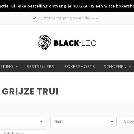
 actie: Bij elke bestelling ontvang je nu GRATIS een witte boxersh
Gratis verzending boven de €75,-
LEDING
BESTSELLERS!
BOXERSHORTS
SCHOENEN
GRIJZE TRUI
S
Maat
Soort
n Pijplengte