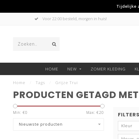
Tijdelijke
Voor 22:00 besteld, morgen in huis!
HOME
NEW
ZOMER KLEDING
K
Home
/
Tags
/
Grijze Trui
PRODUCTEN GETAGD MET 
Min: €
0
Max: €
20
FILTER
Nieuwste producten
Kleur
Mouw- e