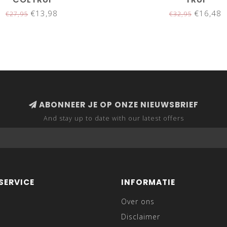
€13,98
€16,48
€27,95
€32,95
ABONNEER JE OP ONZE NIEUWSBRIEF
And stay up to date with our latest offers
SERVICE
INFORMATIE
Over ons
Disclaimer