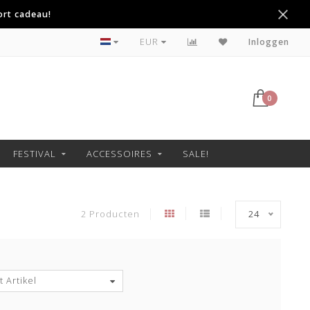
ort cadeau!
Betaal achteraf met Klarna
EUR
Inloggen
0
FESTIVAL
ACCESSOIRES
SALE!
2 Producten
24
 Artikel