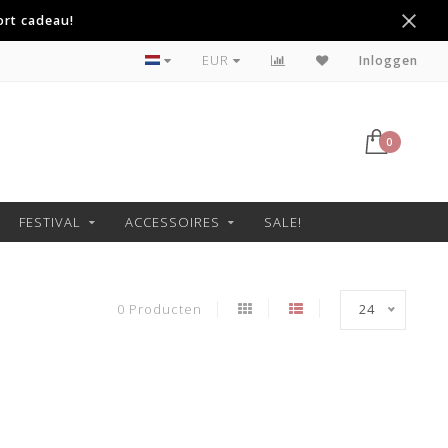
ort cadeau!
Betaal achteraf met Klarna
EUR
Inloggen
0
FESTIVAL
ACCESSOIRES
SALE!
0 Producten
24