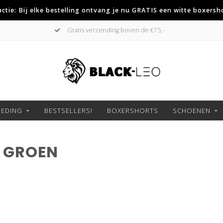
 actie: Bij elke bestelling ontvang je nu GRATIS een witte boxersh
Gratis verzending boven de €75,-
LEDING
BESTSELLERS!
BOXERSHORTS
SCHOENEN
 GROEN