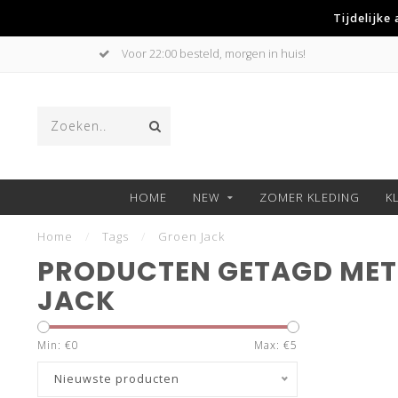
Tijdelijke
Voor 22:00 besteld, morgen in huis!
HOME
NEW
ZOMER KLEDING
K
Home
/
Tags
/
Groen Jack
PRODUCTEN GETAGD MET
JACK
Min: €
0
Max: €
5
Nieuwste producten