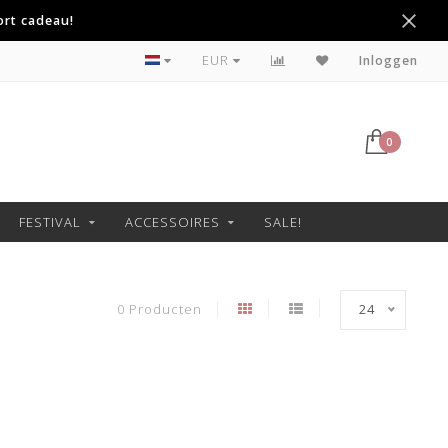
ort cadeau!
Betaal achteraf met Klarna
EUR
Inloggen
0
FESTIVAL
ACCESSOIRES
SALE!
0 Producten
24