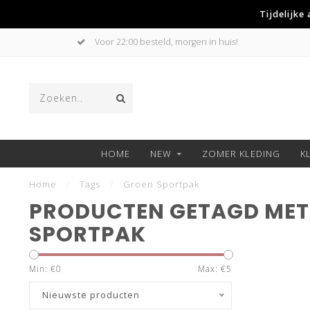
Tijdelijke
Voor 22:00 besteld, morgen in huis!
HOME
NEW
ZOMER KLEDING
K
Home
/
Tags
/
Groen Sportpak
PRODUCTEN GETAGD MET
SPORTPAK
Min: €
0
Max: €
5
Nieuwste producten