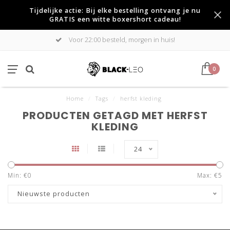
Tijdelijke actie: Bij elke bestelling ontvang je nu
GRATIS een witte boxershort cadeau!
Voor 22:00 besteld, morgen in huis!
0
Home
/
Tags
/
herfst kleding
PRODUCTEN GETAGD MET HERFST
KLEDING
24
Min: €
0
Max: €
5
Nieuwste producten