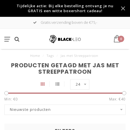
Tijdelijke actie: Bij elke bestelling ontvang je nu
GRATIS een witte boxershort cadeau!
Gratis verzending boven de €75,-
0
Home
/
Tags
/
Jas met Streeppatroon
PRODUCTEN GETAGD MET JAS MET
STREEPPATROON
24
Min: €
0
Max: €
40
Nieuwste producten