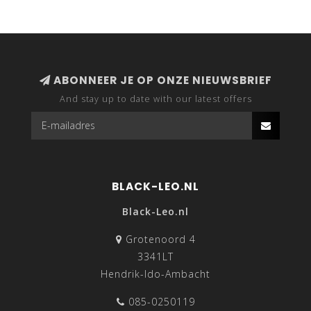
ABONNEER JE OP ONZE NIEUWSBRIEF
And stay up to date with our latest offers
BLACK-LEO.NL
Black-Leo.nl
Grotenoord 4
3341LT
Hendrik-Ido-Ambacht
085-0250119