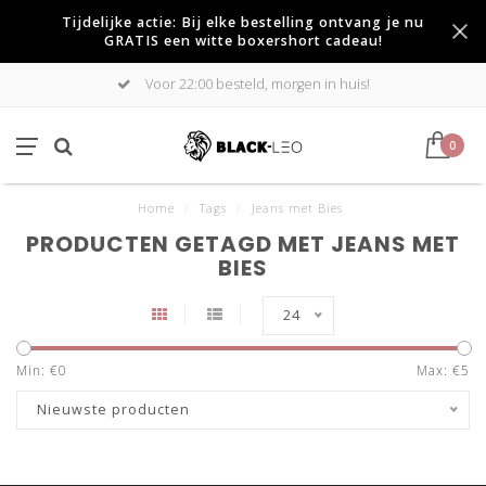
Tijdelijke actie: Bij elke bestelling ontvang je nu
GRATIS een witte boxershort cadeau!
Voor 22:00 besteld, morgen in huis!
0
Home
/
Tags
/
Jeans met Bies
PRODUCTEN GETAGD MET JEANS MET
BIES
24
Min: €
0
Max: €
5
Nieuwste producten