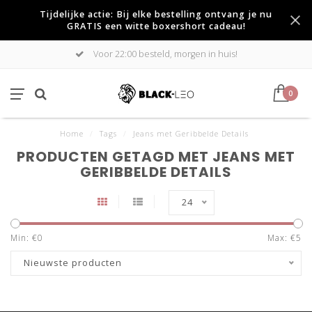
Tijdelijke actie: Bij elke bestelling ontvang je nu
GRATIS een witte boxershort cadeau!
Voor 22:00 besteld, morgen in huis!
0
Home
/
Tags
/
Jeans met Geribbelde Details
PRODUCTEN GETAGD MET JEANS MET
GERIBBELDE DETAILS
24
Min: €
0
Max: €
5
Nieuwste producten