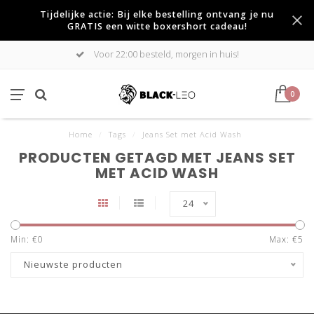
Tijdelijke actie: Bij elke bestelling ontvang je nu
GRATIS een witte boxershort cadeau!
Voor 22:00 besteld, morgen in huis!
0
Home
/
Tags
/
Jeans Set met Acid Wash
PRODUCTEN GETAGD MET JEANS SET
MET ACID WASH
24
Min: €
0
Max: €
5
Nieuwste producten