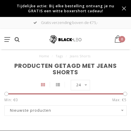
Tijdelijke actie: Bij elke bestelling ontvang je nu
GRATIS een witte boxershort cadeau!
Gratis verzending boven de €75,-
0
Home
/
Tags
/
Jeans Shorts
PRODUCTEN GETAGD MET JEANS
SHORTS
24
Min: €
0
Max: €
5
Nieuwste producten