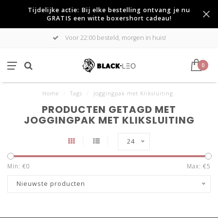
Tijdelijke actie: Bij elke bestelling ontvang je nu
GRATIS een witte boxershort cadeau!
Voor 22:00 besteld, morgen in huis!
0
Home
/
Tags
/
Joggingpak met Kliksluiting
PRODUCTEN GETAGD MET
JOGGINGPAK MET KLIKSLUITING
24
Min: €
0
Max: €
5
Nieuwste producten