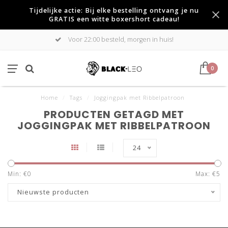
Tijdelijke actie: Bij elke bestelling ontvang je nu
GRATIS een witte boxershort cadeau!
Voor 22:00 besteld, morgen in huis!
0
Home
/
Tags
/
Joggingpak met Ribbelpatroon
PRODUCTEN GETAGD MET
JOGGINGPAK MET RIBBELPATROON
24
Min: €
0
Max: €
5
Nieuwste producten