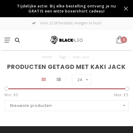
Tijdelijke actie: Bij elke bestelling ontvang je nu
GRATIS een witte boxershort cadeau!
Voor 22:00 besteld, morgen in huis!
0
Home
/
Tags
/
Kaki Jack
PRODUCTEN GETAGD MET KAKI JACK
24
Min: €
0
Max: €
5
Nieuwste producten