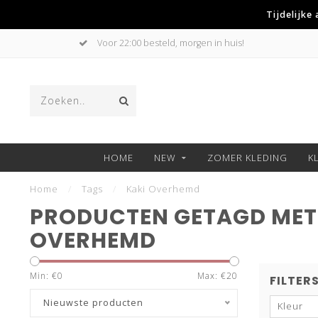
Tijdelijke
Voor 22:00 besteld, morgen in huis!
HOME
NEW
ZOMER KLEDING
K
Home
/
Tags
/
Kaki Overhemd
PRODUCTEN GETAGD MET
OVERHEMD
Min: €
0
Max: €
20
FILTER
Nieuwste producten
Kleur