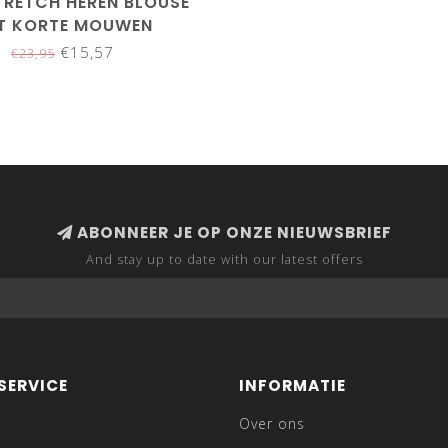
TRETCH HEREN BLOUSE
T KORTE MOUWEN
€15,57
€23,95
ABONNEER JE OP ONZE NIEUWSBRIEF
And stay up to date with our latest offers
SERVICE
INFORMATIE
Over ons