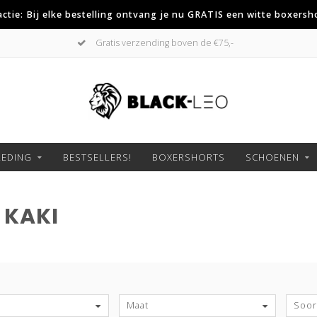
 actie: Bij elke bestelling ontvang je nu GRATIS een witte boxersh
Gratis verzending boven de €75,-
LEDING
BESTSELLERS!
BOXERSHORTS
SCHOENEN
 KAKI
S
Maat
Soort