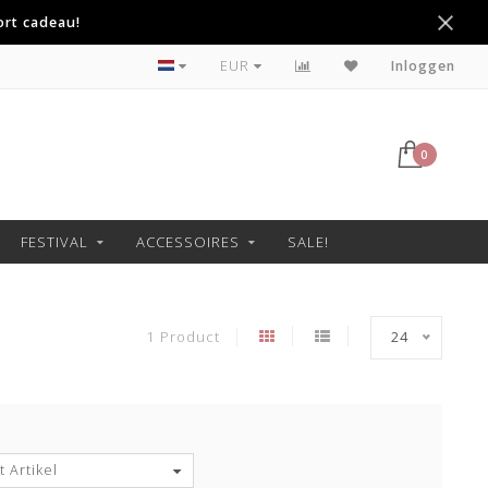
ort cadeau!
Betaal achteraf met Klarna
EUR
Inloggen
0
FESTIVAL
ACCESSOIRES
SALE!
1 Product
24
 Artikel