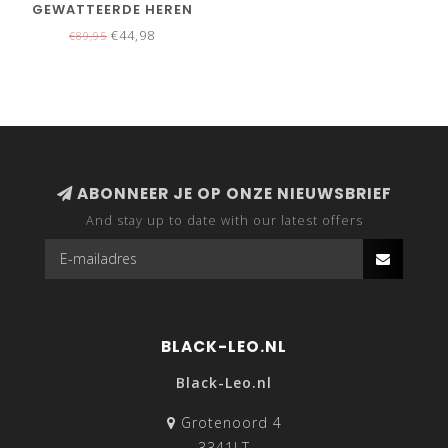
GEWATTEERDE HEREN
WINTERJAS
€44,98
€89,95
ABONNEER JE OP ONZE NIEUWSBRIEF
And stay up to date with our latest offers
BLACK-LEO.NL
Black-Leo.nl
Grotenoord 4
3341LT