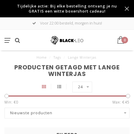
Tijdelijke actie: Bij elke bestelling ontvang je nu
GRATIS een witte boxershort cadeau!
Voor 22:00 besteld, morgen in huis!
0
Home
/
Tags
/
Lange Winterjas
PRODUCTEN GETAGD MET LANGE
WINTERJAS
24
Min: €
0
Max: €
45
Nieuwste producten