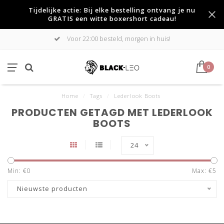
Tijdelijke actie: Bij elke bestelling ontvang je nu
GRATIS een witte boxershort cadeau!
Voor 22:00 besteld, morgen in huis!
0
Home
/
Tags
/
Lederlook Boots
PRODUCTEN GETAGD MET LEDERLOOK
BOOTS
24
Min: €
0
Max: €
5
Nieuwste producten