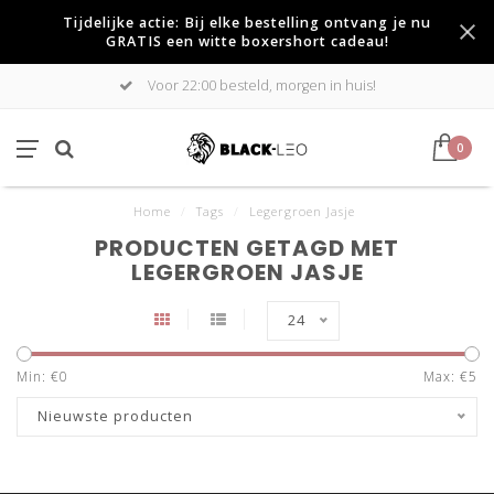
Tijdelijke actie: Bij elke bestelling ontvang je nu
GRATIS een witte boxershort cadeau!
Voor 22:00 besteld, morgen in huis!
0
Home
/
Tags
/
Legergroen Jasje
PRODUCTEN GETAGD MET
LEGERGROEN JASJE
24
Min: €
0
Max: €
5
Nieuwste producten