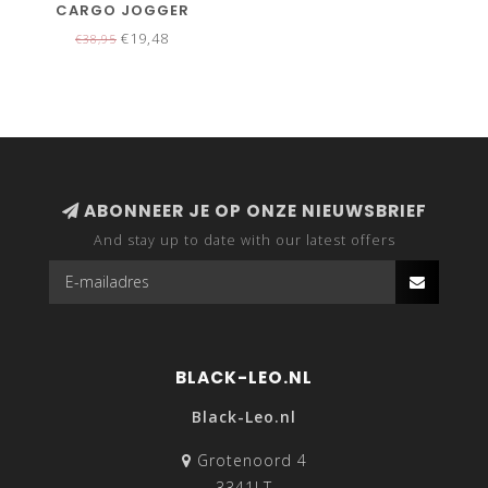
CARGO JOGGER
€19,48
€38,95
ABONNEER JE OP ONZE NIEUWSBRIEF
And stay up to date with our latest offers
BLACK-LEO.NL
Black-Leo.nl
Grotenoord 4
3341LT