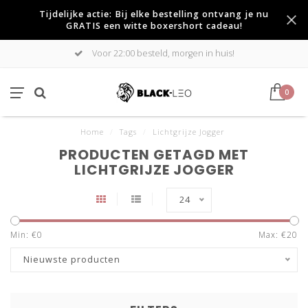
Tijdelijke actie: Bij elke bestelling ontvang je nu
GRATIS een witte boxershort cadeau!
Voor 22:00 besteld, morgen in huis!
0
Home
/
Tags
/
Lichtgrijze Jogger
PRODUCTEN GETAGD MET
LICHTGRIJZE JOGGER
24
Min: €
0
Max: €
20
Nieuwste producten