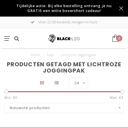
Tijdelijke actie: Bij elke bestelling ontvang je nu
GRATIS een witte boxershort cadeau!
Voor 22:00 besteld, morgen in huis!
0
Home
/
Tags
/
Lichtroze Joggingpak
PRODUCTEN GETAGD MET LICHTROZE
JOGGINGPAK
24
Min: €
0
Max: €
5
Nieuwste producten