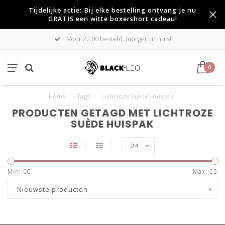
Tijdelijke actie: Bij elke bestelling ontvang je nu
GRATIS een witte boxershort cadeau!
Voor 22:00 besteld, morgen in huis!
0
Home
/
Tags
/
Lichtroze Suède Huispak
PRODUCTEN GETAGD MET LICHTROZE
SUÈDE HUISPAK
24
Min: €
0
Max: €
5
Nieuwste producten