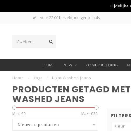
Tijdelijke
Voor 22:00 besteld, morgen in huis!
HOME
NEW
ZOMER KLEDING
K
Home
/
Tags
/
Light Washed Jeans
PRODUCTEN GETAGD MET
WASHED JEANS
Min: €
0
Max: €
20
FILTER
Nieuwste producten
Kleur