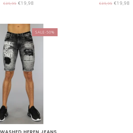
€19,98
€19,98
€39,95
€39,95
SALE-50%
 WASHED HEREN JEANS