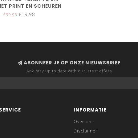
ET PRINT EN SCHEUREN
€19,98
€39,95
ABONNEER JE OP ONZE NIEUWSBRIEF
And stay up to date with our latest offers
SERVICE
INFORMATIE
Over ons
Disclaimer