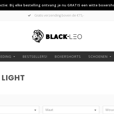
 actie: Bij elke bestelling ontvang je nu GRATIS een witte boxersh
Gratis verzending boven de €75,-
LEDING
BESTSELLERS!
BOXERSHORTS
SCHOENEN
 LIGHT
S
Maat
Mouw