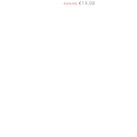
€19,98
€39,95