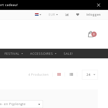
ort cadeau!
Betaal achteraf met Klarna
EUR
Inloggen
0
FESTIVAL
ACCESSOIRES
SALE!
4 Producten
24
- en Pijplengte