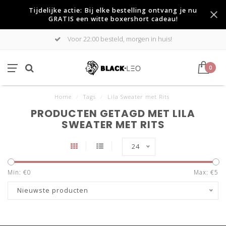
Tijdelijke actie: Bij elke bestelling ontvang je nu
GRATIS een witte boxershort cadeau!
Voor 22:00 besteld, morgen in huis!
0
Home
/
Tags
/
Lila Sweater met Rits
PRODUCTEN GETAGD MET LILA
SWEATER MET RITS
24
Min: €
0
Max: €
5
Nieuwste producten