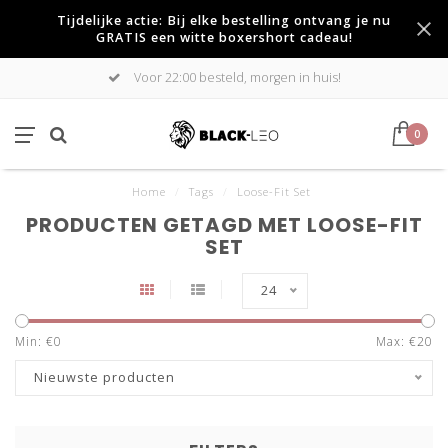
Tijdelijke actie: Bij elke bestelling ontvang je nu
GRATIS een witte boxershort cadeau!
Voor 22:00 besteld, morgen in huis!
0
Home
/
Tags
/
Loose-Fit Set
PRODUCTEN GETAGD MET LOOSE-FIT
SET
24
Min: €
0
Max: €
20
Nieuwste producten