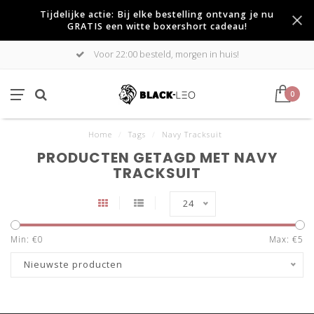
Tijdelijke actie: Bij elke bestelling ontvang je nu
GRATIS een witte boxershort cadeau!
Voor 22:00 besteld, morgen in huis!
0
Home
/
Tags
/
Navy Tracksuit
PRODUCTEN GETAGD MET NAVY
TRACKSUIT
24
Min: €
0
Max: €
5
Nieuwste producten