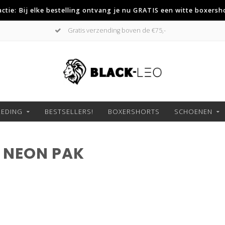
 actie: Bij elke bestelling ontvang je nu GRATIS een witte boxersh
Gratis verzending boven de €75,-
LEDING
BESTSELLERS!
BOXERSHORTS
SCHOENEN
 NEON PAK