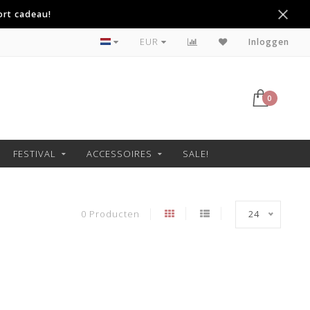
ort cadeau!
Betaal achteraf met Klarna
EUR
Inloggen
0
FESTIVAL
ACCESSOIRES
SALE!
0 Producten
24