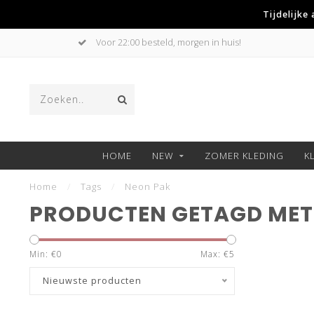
Tijdelijke
Voor 22:00 besteld, morgen in huis!
HOME
NEW
ZOMER KLEDING
K
Home
/
Tags
/
Neon Pak
PRODUCTEN GETAGD MET
Min: €
0
Max: €
5
Nieuwste producten