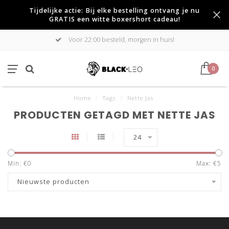
Tijdelijke actie: Bij elke bestelling ontvang je nu
GRATIS een witte boxershort cadeau!
Voor 22:00 besteld, morgen in huis!
0
Home
/
Tags
/
Nette Jas
PRODUCTEN GETAGD MET NETTE JAS
24
Min: €
0
Max: €
5
Nieuwste producten