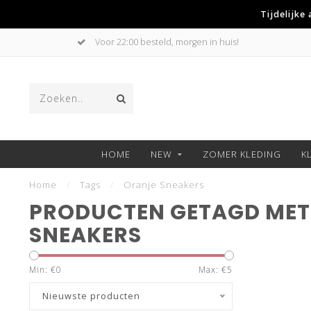
Tijdelijke
Voor 22:00 besteld, morgen in huis!
HOME
NEW
ZOMER KLEDING
K
Home
/
Tags
/
Oranje Sneakers
PRODUCTEN GETAGD MET
SNEAKERS
Min: €
0
Max: €
5
Nieuwste producten