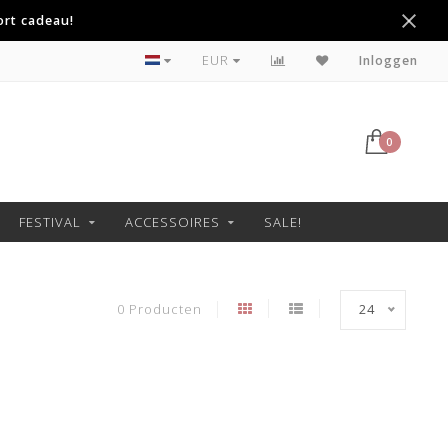
ort cadeau!
Betaal achteraf met Klarna
EUR
Inloggen
0
FESTIVAL
ACCESSOIRES
SALE!
0 Producten
24