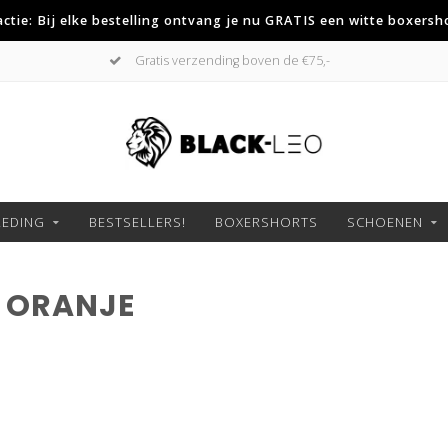
 actie: Bij elke bestelling ontvang je nu GRATIS een witte boxersh
Gratis verzending boven de €75,-
LEDING
BESTSELLERS!
BOXERSHORTS
SCHOENEN
 ORANJE