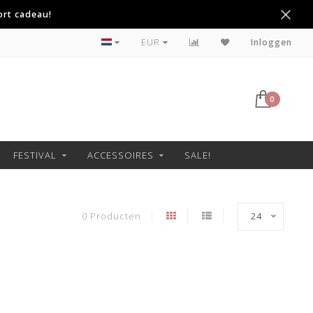
ort cadeau!
Betaal achteraf met Klarna
EUR
Inloggen
0
FESTIVAL
ACCESSOIRES
SALE!
0 Producten
24