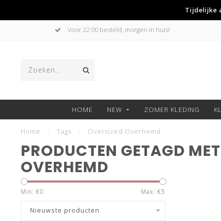
Tijdelijke
Voor 22:00 besteld, morgen in huis!
HOME
NEW
ZOMER KLEDING
K
Home
/
Tags
/
Oversized Overhemd
PRODUCTEN GETAGD MET
OVERHEMD
Min: €
0
Max: €
5
Nieuwste producten