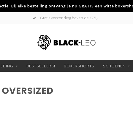
 actie: Bij elke bestelling ontvang je nu GRATIS een witte boxersh
Gratis verzending boven de €75,-
LEDING
BESTSELLERS!
BOXERSHORTS
SCHOENEN
 OVERSIZED