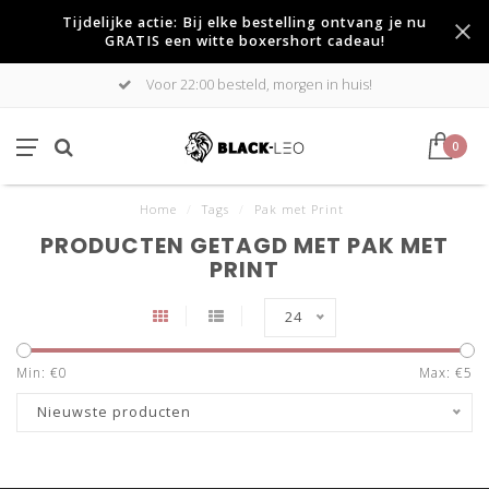
Tijdelijke actie: Bij elke bestelling ontvang je nu
GRATIS een witte boxershort cadeau!
Voor 22:00 besteld, morgen in huis!
0
Home
/
Tags
/
Pak met Print
PRODUCTEN GETAGD MET PAK MET
PRINT
24
Min: €
0
Max: €
5
Nieuwste producten