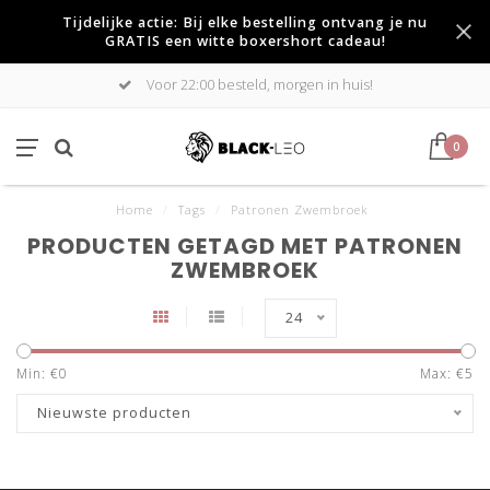
Tijdelijke actie: Bij elke bestelling ontvang je nu
GRATIS een witte boxershort cadeau!
Voor 22:00 besteld, morgen in huis!
0
Home
/
Tags
/
Patronen Zwembroek
PRODUCTEN GETAGD MET PATRONEN
ZWEMBROEK
24
Min: €
0
Max: €
5
Nieuwste producten