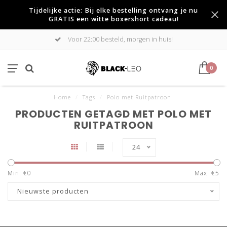
Tijdelijke actie: Bij elke bestelling ontvang je nu
GRATIS een witte boxershort cadeau!
Voor 22:00 besteld, morgen in huis!
0
Home
/
Tags
/
Polo met Ruitpatroon
PRODUCTEN GETAGD MET POLO MET
RUITPATROON
24
Min: €
0
Max: €
5
Nieuwste producten