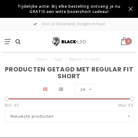
Tijdelijke actie: Bij elke bestelling ontvang je nu
GRATIS een witte boxershort cadeau!
Voor 22:00 besteld, morgen in huis!
0
Home
/
Tags
/
Regular Fit Short
PRODUCTEN GETAGD MET REGULAR FIT
SHORT
24
Min: €
0
Max: €
5
Nieuwste producten