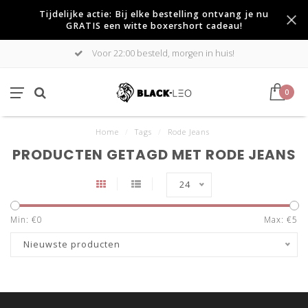
Tijdelijke actie: Bij elke bestelling ontvang je nu
GRATIS een witte boxershort cadeau!
Voor 22:00 besteld, morgen in huis!
0
Home
/
Tags
/
Rode Jeans
PRODUCTEN GETAGD MET RODE JEANS
24
Min: €
0
Max: €
5
Nieuwste producten