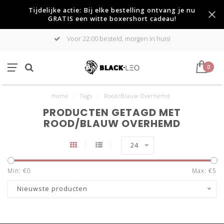
Tijdelijke actie: Bij elke bestelling ontvang je nu
GRATIS een witte boxershort cadeau!
Voor 22:00 besteld, morgen in huis!
0
Home
/
Tags
/
Rood/Blauw Overhemd
PRODUCTEN GETAGD MET
ROOD/BLAUW OVERHEMD
24
Min: €
0
Max: €
5
Nieuwste producten