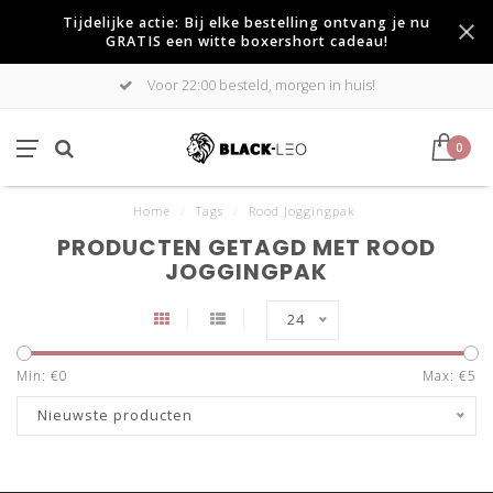
Tijdelijke actie: Bij elke bestelling ontvang je nu
GRATIS een witte boxershort cadeau!
Voor 22:00 besteld, morgen in huis!
0
Home
/
Tags
/
Rood Joggingpak
PRODUCTEN GETAGD MET ROOD
JOGGINGPAK
24
Min: €
0
Max: €
5
Nieuwste producten