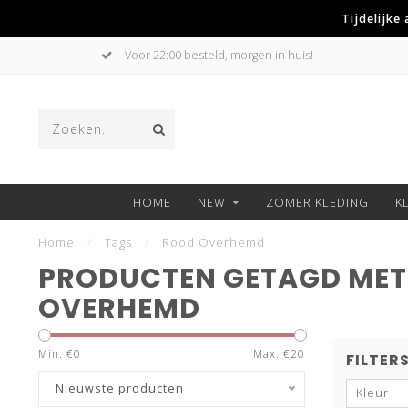
Tijdelijke
Voor 22:00 besteld, morgen in huis!
HOME
NEW
ZOMER KLEDING
K
Home
/
Tags
/
Rood Overhemd
PRODUCTEN GETAGD MET
OVERHEMD
Min: €
0
Max: €
20
FILTER
Nieuwste producten
Kleur