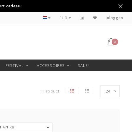
ort cadeau!
Betaal achteraf met Klarna
EUR
Inloggen
0
FESTIVAL
ACCESSOIRES
SALE!
1 Product
24
 Artikel