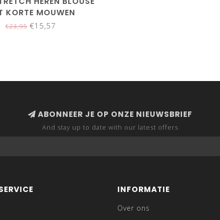
TRETCH HEREN BLOUSE
T KORTE MOUWEN
€15,57
€23,95
ABONNEER JE OP ONZE NIEUWSBRIEF
And stay up to date with our latest offers
SERVICE
INFORMATIE
Over ons