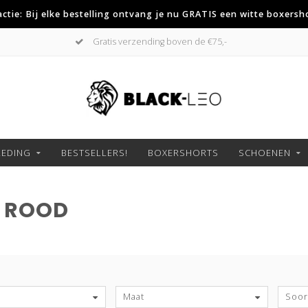
 actie: Bij elke bestelling ontvang je nu GRATIS een witte boxersh
Gratis verzending boven de €75,-
LEDING
BESTSELLERS!
BOXERSHORTS
SCHOENEN
 ROOD
S
Maat
Soort