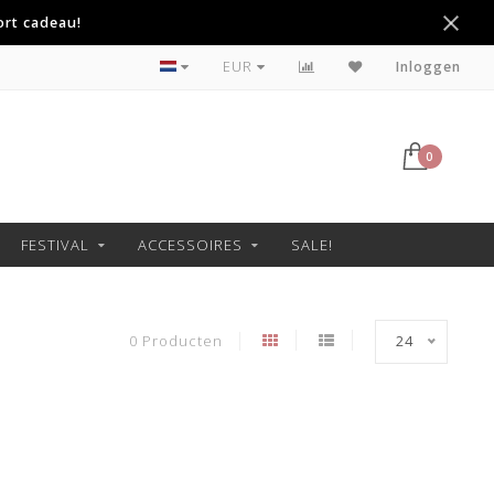
ort cadeau!
Voor 22:00 besteld, morgen in huis!
EUR
Inloggen
0
FESTIVAL
ACCESSOIRES
SALE!
0 Producten
24