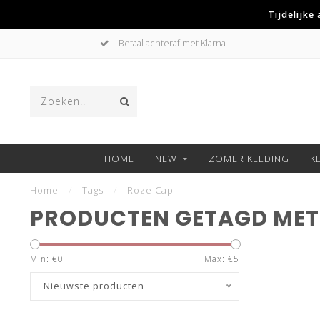
Tijdelijke
Betaal achteraf met Klarna
HOME
NEW
ZOMER KLEDING
K
Home
/
Tags
/
Roze Cap
PRODUCTEN GETAGD MET
Min: €
0
Max: €
5
Nieuwste producten