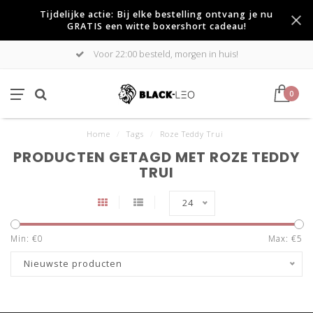
Tijdelijke actie: Bij elke bestelling ontvang je nu
GRATIS een witte boxershort cadeau!
Voor 22:00 besteld, morgen in huis!
0
Home
/
Tags
/
Roze Teddy Trui
PRODUCTEN GETAGD MET ROZE TEDDY
TRUI
24
Min: €
0
Max: €
5
Nieuwste producten