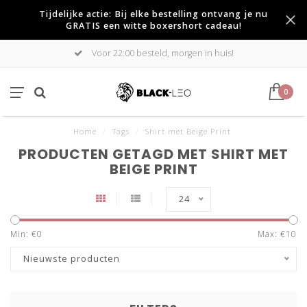
Tijdelijke actie: Bij elke bestelling ontvang je nu
GRATIS een witte boxershort cadeau!
Voor 22:00 besteld, morgen in huis!
0
Home
/
Tags
/
Shirt met Beige Print
PRODUCTEN GETAGD MET SHIRT MET
BEIGE PRINT
24
Min: €
0
Max: €
10
Nieuwste producten