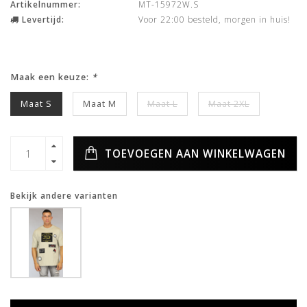
Artikelnummer:
MT-15972W.S
Levertijd:
Voor 22:00 besteld, morgen in huis!
Maak een keuze:
*
Maat S
Maat M
Maat L
Maat 2XL
TOEVOEGEN AAN WINKELWAGEN
Bekijk andere varianten