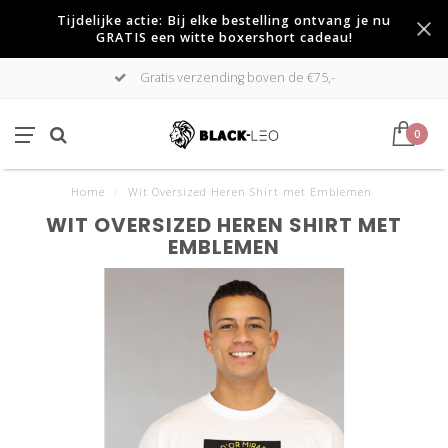
Tijdelijke actie: Bij elke bestelling ontvang je nu
GRATIS een witte boxershort cadeau!
Gratis verzending boven de €75,-
0
Home
/
Wit Oversized Heren Shirt met Emblemen
WIT OVERSIZED HEREN SHIRT MET
EMBLEMEN