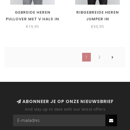
GEBREIDE HEREN
RIBGEBREIDE HEREN
PULLOVER MET V HALS IN
JUMPER IN
ZWART
DONKERGROEN
€19,95
€30,95
1
2
ABONNEER JE OP ONZE NIEUWSBRIEF
And stay up to date with our latest offers