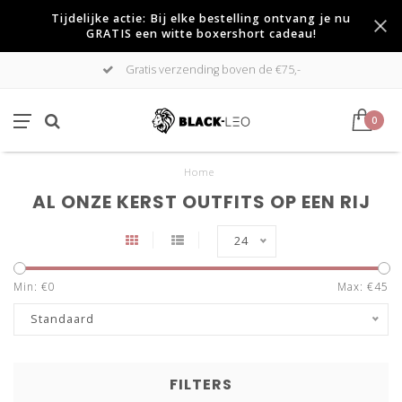
Tijdelijke actie: Bij elke bestelling ontvang je nu
GRATIS een witte boxershort cadeau!
Gratis verzending boven de €75,-
0
Home
AL ONZE KERST OUTFITS OP EEN RIJ
24
Min: €
0
Max: €
45
Standaard
FILTERS