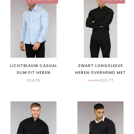
LICHTBLAUW CASUAL
ZWART LONGSLEEVE
SLIM FIT HEREN
HEREN OVERHEMD MET
OVERHEMD
STRETCH
€34,95
€20,77
€31,95