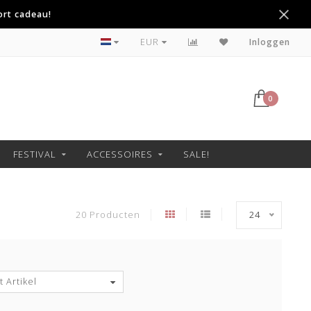
ort cadeau!
EUR
Inloggen
0
FESTIVAL
ACCESSOIRES
SALE!
20 Producten
24
 Artikel