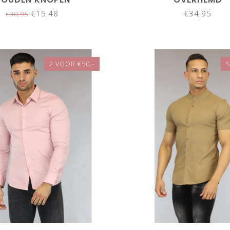
€15,48
€34,95
€30,95
2 VOOR €50,-