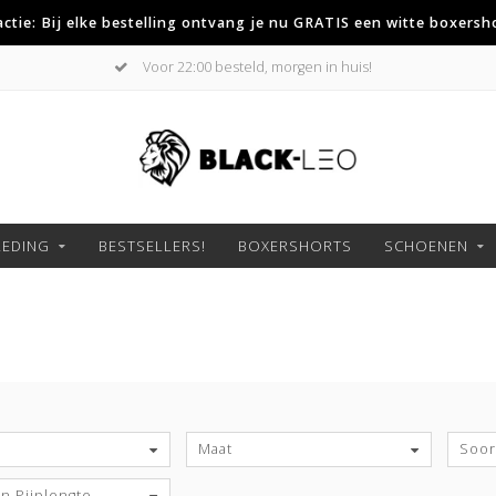
 actie: Bij elke bestelling ontvang je nu GRATIS een witte boxersh
Gratis verzending boven de €75,-
LEDING
BESTSELLERS!
BOXERSHORTS
SCHOENEN
S
Maat
Soort
n Pijplengte