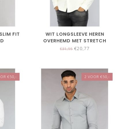
LIM FIT
WIT LONGSLEEVE HEREN
MD
OVERHEMD MET STRETCH
€20,77
€31,95
OR €50,-
2 VOOR €50,-