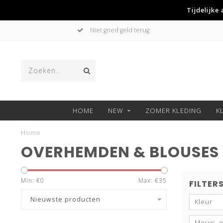
Tijdelijke
Voor 22:00 besteld, morgen in huis!
HOME
NEW
ZOMER KLEDING
K
Home
OVERHEMDEN & BLOUSES
Min: €
0
Max: €
35
FILTER
Nieuwste producten
Kleur
Mouw- e