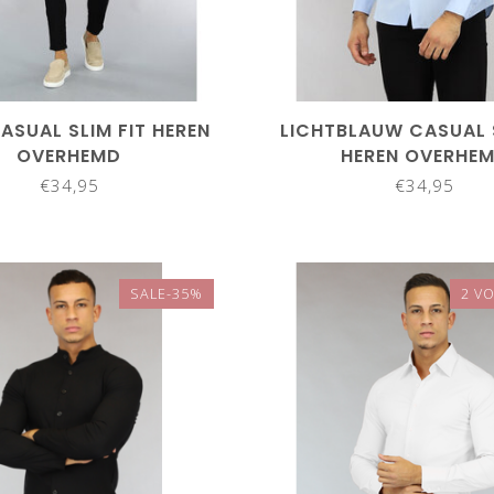
CASUAL SLIM FIT HEREN
LICHTBLAUW CASUAL S
OVERHEMD
HEREN OVERHE
€34,95
€34,95
SALE-35%
2 VO