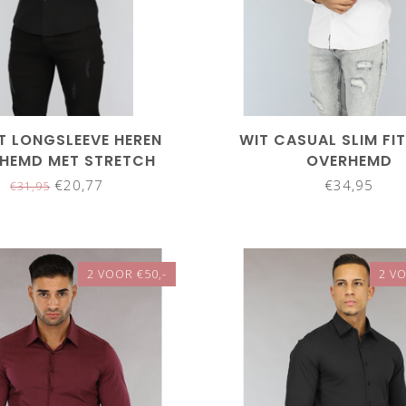
 LONGSLEEVE HEREN
WIT CASUAL SLIM FI
HEMD MET STRETCH
OVERHEMD
€20,77
€34,95
€31,95
2 VOOR €50,-
2 VO