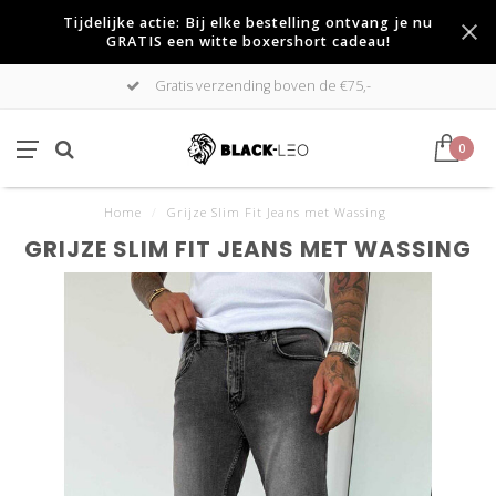
Tijdelijke actie: Bij elke bestelling ontvang je nu
GRATIS een witte boxershort cadeau!
Gratis verzending boven de €75,-
0
Home
/
Grijze Slim Fit Jeans met Wassing
GRIJZE SLIM FIT JEANS MET WASSING