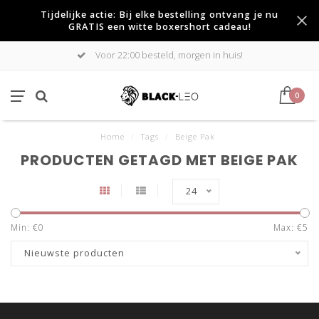
Tijdelijke actie: Bij elke bestelling ontvang je nu
GRATIS een witte boxershort cadeau!
Voor 22:00 besteld, morgen in huis!
0
Home
/
Tags
/
Beige Pak
PRODUCTEN GETAGD MET BEIGE PAK
24
Min: €
0
Max: €
5
Nieuwste producten