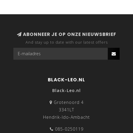
ABONNEER JE OP ONZE NIEUWSBRIEF
And stay up to date with our latest offers
BLACK-LEO.NL
Black-Leo.nl
Grotenoord 4
3341LT
Hendrik-Ido-Ambacht
085-0250119