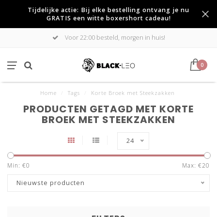
Tijdelijke actie: Bij elke bestelling ontvang je nu
GRATIS een witte boxershort cadeau!
Voor 22:00 besteld, morgen in huis!
0
Home
/
Tags
/
Korte Broek met Steekzakken
PRODUCTEN GETAGD MET KORTE
BROEK MET STEEKZAKKEN
24
Min: €
0
Max: €
20
Nieuwste producten