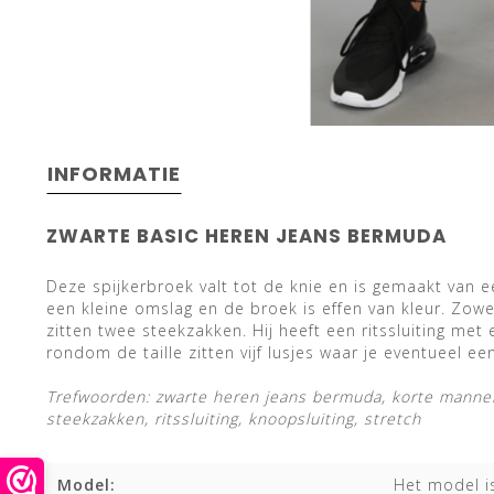
INFORMATIE
ZWARTE BASIC HEREN JEANS BERMUDA
Deze spijkerbroek valt tot de knie en is gemaakt van e
een kleine omslag en de broek is effen van kleur. Zow
zitten twee steekzakken. Hij heeft een ritssluiting met
rondom de taille zitten vijf lusjes waar je eventueel e
Trefwoorden: zwarte heren jeans bermuda, korte mannen
steekzakken, ritssluiting, knoopsluiting, stretch
Model:
Het model i