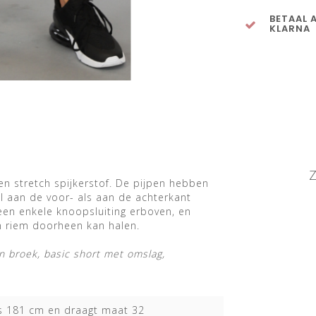
BETAAL 
KLARNA
Z
en stretch spijkerstof. De pijpen hebben
el aan de voor- als aan de achterkant
 een enkele knoopsluiting erboven, en
en riem doorheen kan halen.
 broek, basic short met omslag,
s 181 cm en draagt maat 32