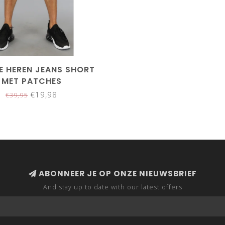
 HEREN JEANS SHORT
MET PATCHES
€19,98
€39,95
ABONNEER JE OP ONZE NIEUWSBRIEF
And stay up to date with our latest offers