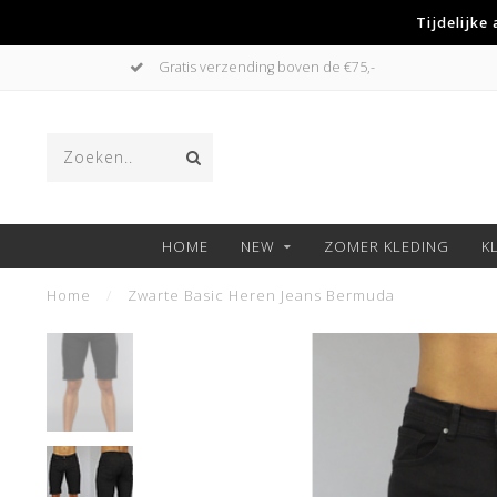
Tijdelijke
Gratis verzending boven de €75,-
HOME
NEW
ZOMER KLEDING
K
Home
/
Zwarte Basic Heren Jeans Bermuda