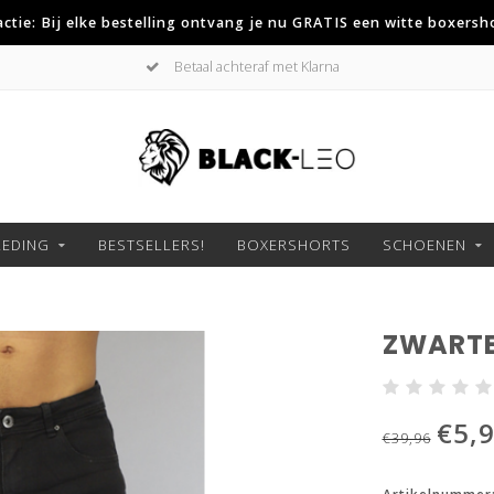
 actie: Bij elke bestelling ontvang je nu GRATIS een witte boxersh
Betaal achteraf met Klarna
LEDING
BESTSELLERS!
BOXERSHORTS
SCHOENEN
ZWARTE
€5,
€39,96