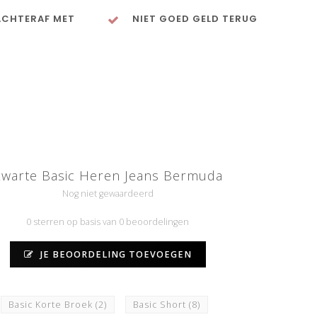
ACHTERAF MET
NIET GOED GELD TERUG
warte Basic Heren Jeans Bermuda
Nog niet gewaardeerd
0 sterren op basis van 0 beoordelingen
JE BEOORDELING TOEVOEGEN
Basic Korte Broek
(2)
Basic Short
(8)