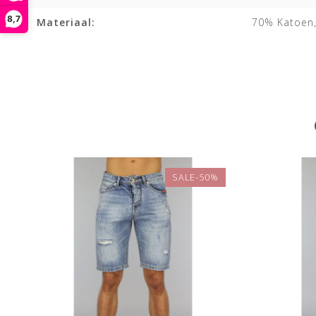
8,7
Materiaal:
70% Katoen,
SALE-50%