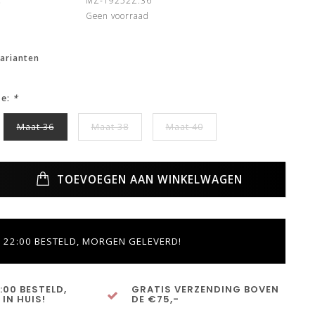
:
MZ-19252Z.36
Geen voorraad
varianten
ze:
*
Maat 36
Maat 38
Maat 40
TOEVOEGEN AAN WINKELWAGEN
 22:00 BESTELD, MORGEN GELEVERD!
:00 BESTELD,
GRATIS VERZENDING BOVEN
IN HUIS!
DE €75,-