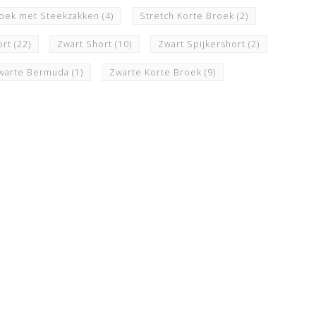
roek met Steekzakken
(4)
Stretch Korte Broek
(2)
ort
(22)
Zwart Short
(10)
Zwart Spijkershort
(2)
warte Bermuda
(1)
Zwarte Korte Broek
(9)
N