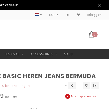
ort cadeau!
Niet goed geld terug
EUR
Inloggen
0
FESTIVAL
ACCESSOIRES
SALE!
 BASIC HEREN JEANS BERMUDA
0 beoordelingen
99
Niet op voorraad
Incl. btw